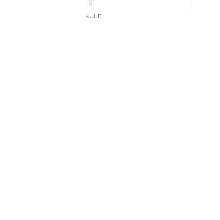
31
« Jun