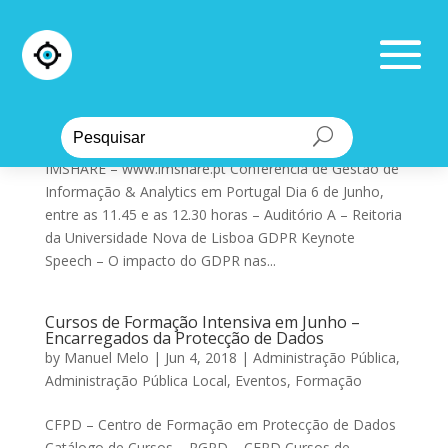
IMSHARE 2018 – GDPR Keynote Speech – O
impacto do GDPR nas organizações
by
Manuel Melo
|
Jun 5, 2018
|
Administração Pública
,
Eventos
,
Formação
IMSHARE – www.imshare.pt Conferência de Gestão de
Informação & Analytics em Portugal Dia 6 de Junho,
entre as 11.45 e as 12.30 horas – Auditório A – Reitoria
da Universidade Nova de Lisboa GDPR Keynote
Speech – O impacto do GDPR nas...
Cursos de Formação Intensiva em Junho –
Encarregados da Protecção de Dados
by
Manuel Melo
|
Jun 4, 2018
|
Administração Pública
,
Administração Pública Local
,
Eventos
,
Formação
CFPD – Centro de Formação em Protecção de Dados
Catálogo de Cursos – RGPD – CFPD Cursos de