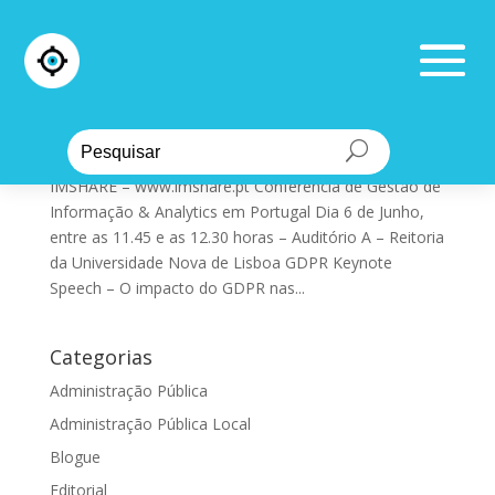
IMSHARE 2018 – GDPR Keynote Speech – O
impacto do GDPR nas organizações
by
Manuel Melo
|
Jun 5, 2018
|
Administração Pública
,
Eventos
,
Formação
IMSHARE – www.imshare.pt Conferência de Gestão de
Informação & Analytics em Portugal Dia 6 de Junho,
entre as 11.45 e as 12.30 horas – Auditório A – Reitoria
da Universidade Nova de Lisboa GDPR Keynote
Speech – O impacto do GDPR nas...
Categorias
Administração Pública
Administração Pública Local
Blogue
Editorial