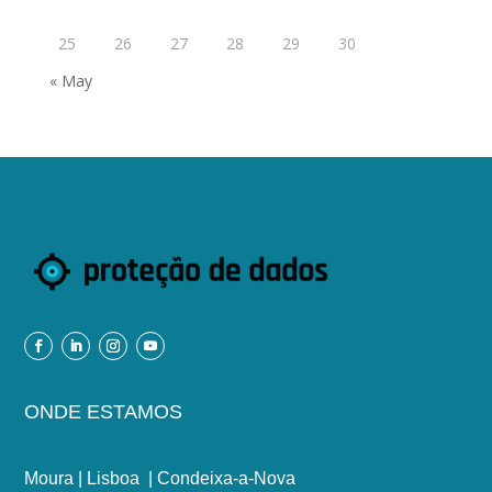
25
26
27
28
29
30
« May
ONDE ESTAMOS
Moura | Lisboa | Condeixa-a-Nova