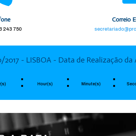
fone
Correio E
13 243 750
secretariado@pr
o/2017 - LISBOA - Data de Realização da
:
:
:
(s)
Hour(s)
Minute(s)
Seco