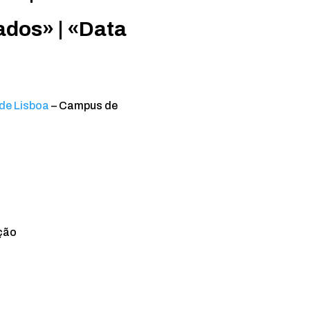
dos» | «Data
 de Lisboa
– Campus de
ção