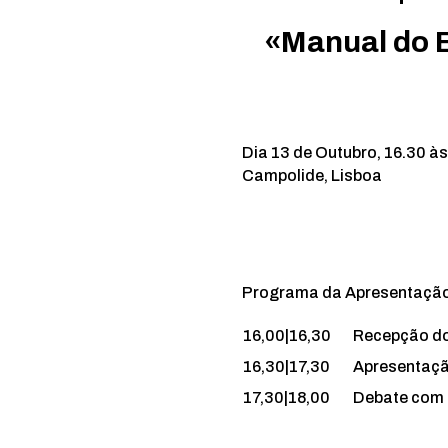
«Manual do 
Dia 13 de Outubro, 16.30 às
Campolide, Lisboa
Programa da Apresentação 
16,00|16,30
Recepção do
16,30|17,30
Apresentaçã
17,30|18,00
Debate com 