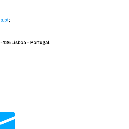
s.pt
;
436 Lisboa – Portugal.
