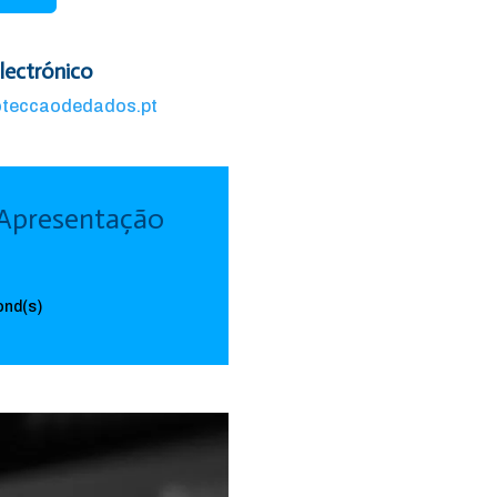
lectrónico
oteccaodedados.pt
 Apresentação
nd(s)